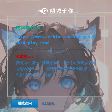
您将要访问
https://web-archive-docs.pages.d
ev/deploy.html
温馨提示:
该网页不属于"倾城于你"，我们无法确认该网
页是否安全，它可能包含未知的安全隐患，请
注意保护好个人信息！
继续访问
返回主页