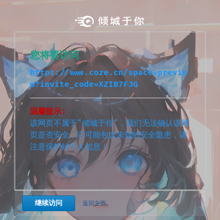
您将要访问
https://www.coze.cn/space-previe
w?invite_code=XZIB7FJG
温馨提示:
该网页不属于"倾城于你"，我们无法确认该网
页是否安全，它可能包含未知的安全隐患，请
注意保护好个人信息！
继续访问
返回主页