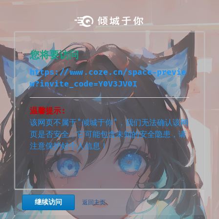
您将要访问
https://www.coze.cn/space-previe
w?invite_code=Y0V3JV0I
温馨提示:
该网页不属于"倾城于你"，我们无法确认该网
页是否安全，它可能包含未知的安全隐患，请
注意保护好个人信息！
继续访问
返回主页