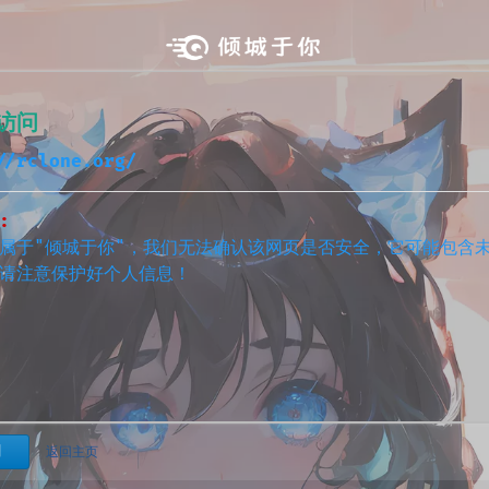
访问
//rclone.org/
:
属于"倾城于你"，我们无法确认该网页是否安全，它可能包含
请注意保护好个人信息！
问
返回主页