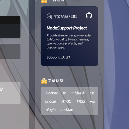
+
NodeSupport Project
Provide free server sponsorship
to high-quality blogs, channels,
open-source projects, and
popular apps.
Support ID:
31
文章标签
安
Docker
sh
一键脚本
Ch
ronocat
NTQQ
TRSS
ws
-plugin
autMan