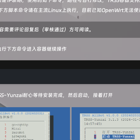
是1Panel，使用的如下命令，路径可自行修改，TRSS容器支持
下方脚本命令请在主流Linux上执行，目前已知OpenWrt无法使
容需要评论回复后（审核通过）方可阅读。
执行下方命令进入容器继续操作
SS-Yunzai耐心等待安装完成，然后启动，接着打开