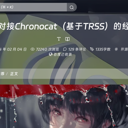
n对接Chronocat（基于TRSS）
分
4 年 02 月 04 日
72240 次浏览
129 条评论
1335字数
开源
类：
百度已收录
推荐
正文