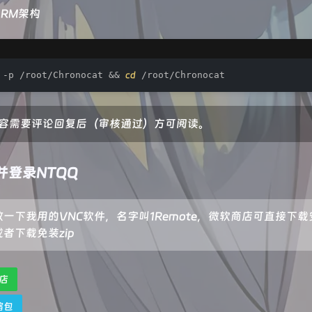
RM架构
 -p /root/Chronocat && 
cd
 /root/Chronocat
容需要评论回复后（审核通过）方可阅读。
并登录NTQQ
放一下我用的VNC软件，名字叫1Remote，微软商店可直接下载
者下载免装zip
店
缩包