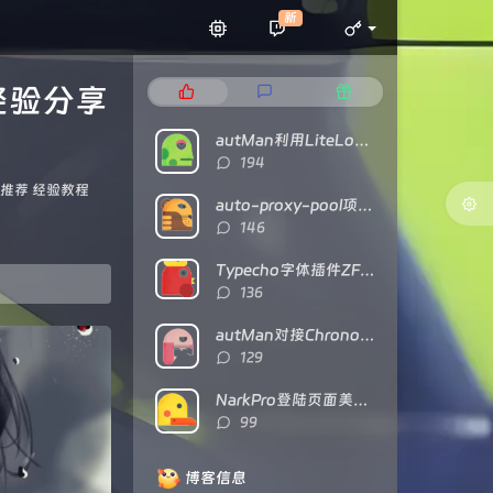
新
的经验分享
热
最
随
门
新
机
文
评
文
autMan利用LiteLoaderQQNT对接NTQQ
章
论
章
评
194
论
推荐
经验教程
数：
auto-proxy-pool项目部署及食用教程
评
146
论
数：
Typecho字体插件ZFonts已开源
评
136
论
数：
autMan对接Chronocat（基于TRSS）的经验分享
评
129
论
数：
NarkPro登陆页面美化代码
评
99
论
数：
博客信息