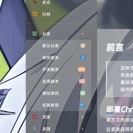
状态
归档
分类
前言
默认分类
2
相册图库
2
这种方
开源推荐
69
号危险
实用脚本
12
署结束
插件将
建站源码
9
经验教程
37
部署Chr
页面
官方文档地
赞赏
友链
这里我选择