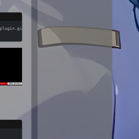
plugin.git ./plugins/
ws
-plugin/
