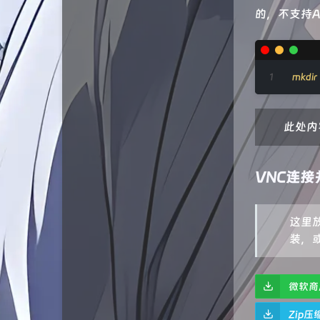
的，不支持A
状态
RuiBlog
服务
六月墨语
友链
韩小韩博客
mkdir
说说
RhoPaperの小站
此处内
归档
峰峰的小窝
H涛の小窝
VNC连接
LINUX DO
qiaoqiao's blog
这里
装，或
WJQSERVER博客
懋和道人
微软商
猫不吃鱼
Zip压