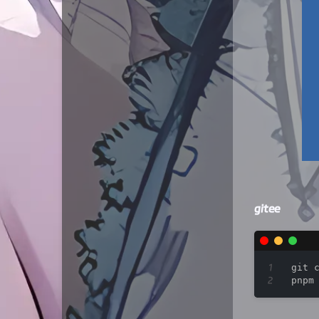
gitee
git 
pnpm