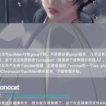
法与autMan对接gocq不同，不需要部署qsign服务，几乎没有
，这个方法是我探索Yunzaibot（就是那个原神娱乐机器人）
总共产生两个docker容器，主要是借助了yunzai的一个ws-plug
Chronocat与autMan联系起来，下面教程开始。
onocat
址：
https://chronocat.vercel.app/install/
的是社区镜像命令，因为官方镜像噶了，这个社区镜像仅支持AM