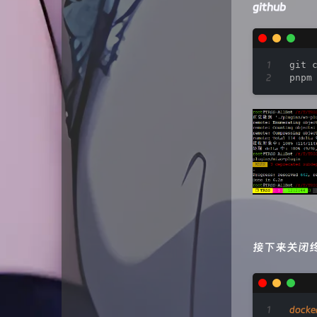
github
git 
pnpm
接下来关闭终
docke