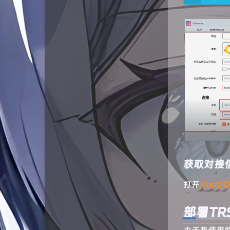
六月是只猫
钧言极客
旺东自留地
拾光博客
Forever
良生网
浪海导航
伞菌の博客
获取对接
李的日志
打开
/root/C
云云星羽
部署TR