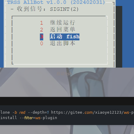
启动fish
clone -
b
red
 --depth=
1
 https://gitee.
com
/xiaoye12123/
ws
-p
 install --
filter
=
ws
-plugin