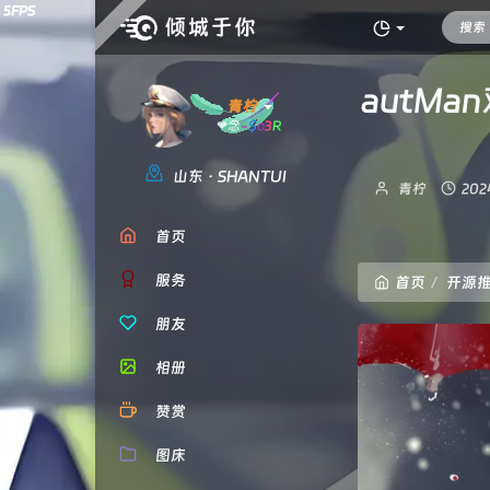
autMa
青柠
❤念念不忘，必有
回响！
山东 · SHANTUI
博
发
青柠
202
主：
布
时
首页
间：
服务
首页
开源
朋友
相册
赞赏
图床