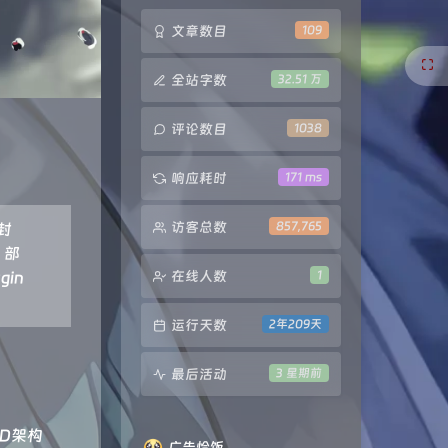
文章数目
109
全站字数
32.51 万
评论数目
1038
响应耗时
171 ms
访客总数
857,765
封
，部
in
在线人数
1
运行天数
2年209天
最后活动
3 星期前
D架构
广告恰饭