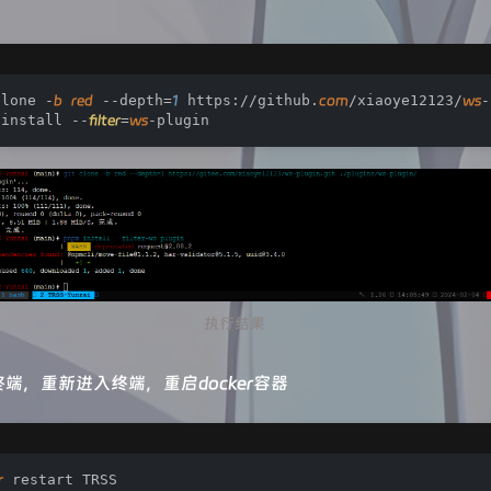
clone -
b
red
 --depth=
1
 https://github.
com
/xiaoye12123/
ws
-
 install --
filter
=
ws
-plugin
执行结果
端，重新进入终端，重启docker容器
r
 restart TRSS