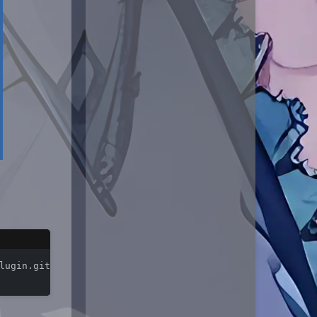
lugin.git ./plugins/
ws
-plugin/
