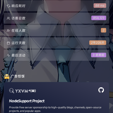
响应耗时
88 ms
访客总数
854,123
在线人数
2
运行天数
2年206天
最后活动
3 星期前
广告恰饭
+
NodeSupport Project
Provide free server sponsorship to high-quality blogs, channels, open-source
projects, and popular apps.