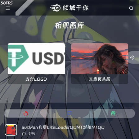
相册图库
支付LOGO
文章页头图
热
最
随
门
新
机
文
评
文
autMan利用LiteLoaderQQNT对接NTQQ
章
论
章
评
194
论