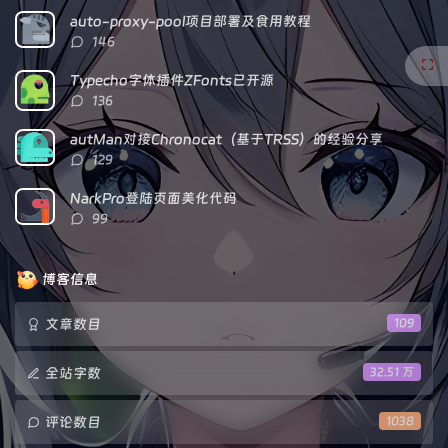
数：
auto-proxy-pool项目部署及食用教程
评
146
论
数：
Typecho字体插件ZFonts已开源
评
136
论
数：
autMan对接Chronocat（基于TRSS）的经验分享
评
129
论
数：
NarkPro登陆页面美化代码
评
99
论
数：
博客信息
文章数目
109
全站字数
32.51 万
评论数目
1038