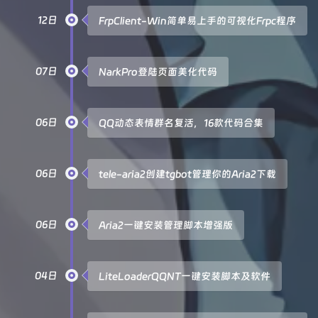
12日
FrpClient-Win简单易上手的可视化Frpc程序
07日
NarkPro登陆页面美化代码
06日
QQ动态表情群名复活，16款代码合集
06日
tele-aria2创建tgbot管理你的Aria2下载
06日
Aria2一键安装管理脚本增强版
04日
LiteLoaderQQNT一键安装脚本及软件