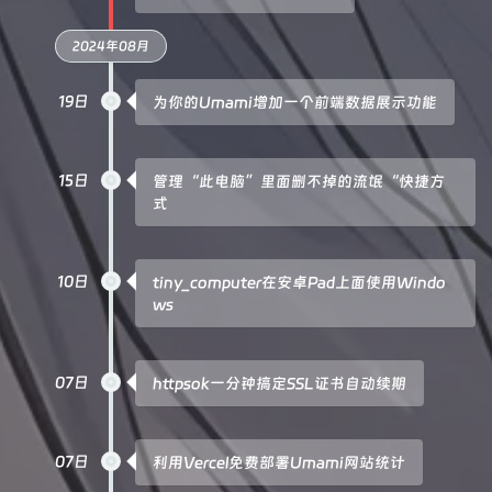
2024年08月
19日
为你的Umami增加一个前端数据展示功能
15日
管理“此电脑”里面删不掉的流氓“快捷方
式
10日
tiny_computer在安卓Pad上面使用Windo
ws
07日
httpsok一分钟搞定SSL证书自动续期
07日
利用Vercel免费部署Umami网站统计