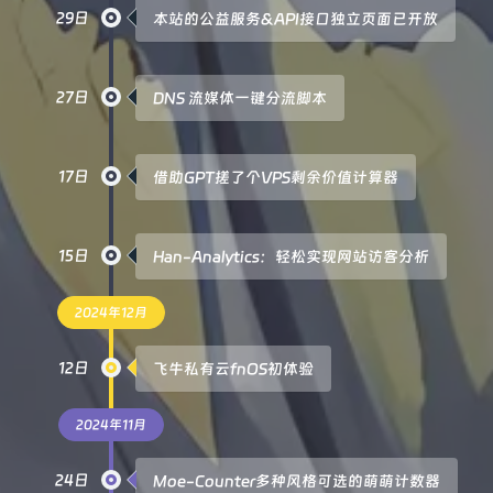
29日
本站的公益服务&API接口独立页面已开放
27日
DNS 流媒体一键分流脚本
17日
借助GPT搓了个VPS剩余价值计算器
15日
Han-Analytics：轻松实现网站访客分析
2024年12月
12日
飞牛私有云fnOS初体验
2024年11月
24日
Moe-Counter多种风格可选的萌萌计数器