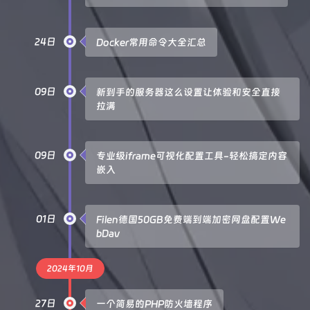
24日
Docker常用命令大全汇总
09日
新到手的服务器这么设置让体验和安全直接
拉满
09日
专业级iframe可视化配置工具-轻松搞定内容
嵌入
01日
Filen德国50GB免费端到端加密网盘配置We
bDav
2024年10月
27日
一个简易的PHP防火墙程序