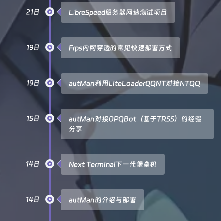
21日
LibreSpeed服务器网速测试项目
19日
Frps内网穿透的常见快速部署方式
19日
autMan利用LiteLoaderQQNT对接NTQQ
15日
autMan对接OPQBot（基于TRSS）的经验
分享
14日
Next Terminal下一代堡垒机
14日
autMan的介绍与部署