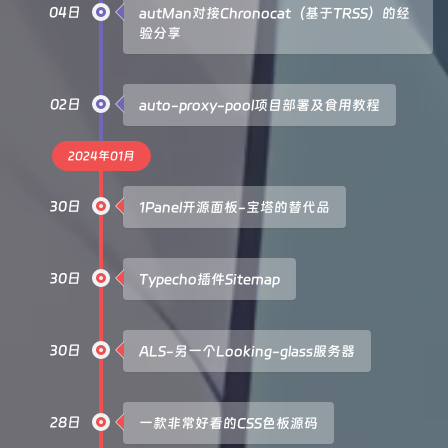
04日
autMan对接Chronocat（基于TRSS）的经
验分享
02日
auto-proxy-pool项目部署及食用教程
2024年01月
30日
1Panel开源面板-宝塔的替代品
30日
Typecho插件Sitemap
30日
ALS-另一个Looking-glass服务器
28日
一款非常好看的CSS色板源码