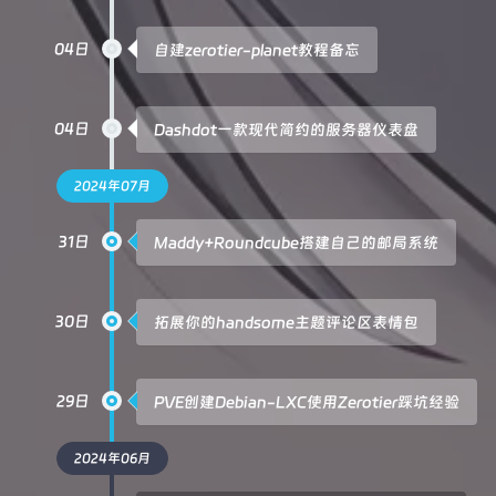
04日
自建zerotier-planet教程备忘
04日
Dashdot一款现代简约的服务器仪表盘
2024年07月
31日
Maddy+Roundcube搭建自己的邮局系统
30日
拓展你的handsome主题评论区表情包
29日
PVE创建Debian-LXC使用Zerotier踩坑经验
2024年06月