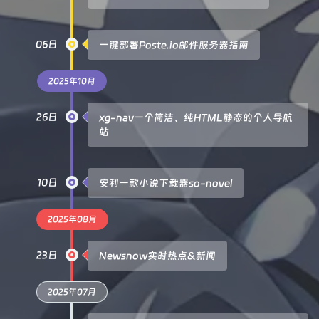
06日
一键部署Poste.io邮件服务器指南
2025年10月
26日
xg-nav一个简洁、纯HTML静态的个人导航
站
10日
安利一款小说下载器so-novel
2025年08月
23日
Newsnow实时热点&新闻
2025年07月