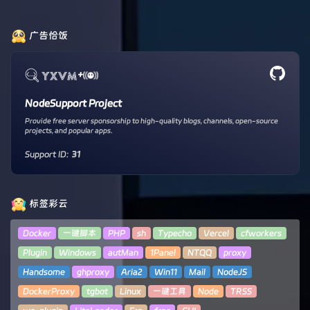
广告恰饭
+
NodeSupport Project
Provide free server sponsorship to high-quality blogs, channels, open-source
projects, and popular apps.
Support ID:
31
标签彩云
Docker
一键脚本
PHP
sh
Typecho
Vercel
cfworkers
Plugin
Windows
autMan
1Panel
NTQQ
proxy
Handsome
ghproxy
Aria2
Win11
Mail
NodeJS
DockerProxy
tgbot
Linux
一键工具
Node
TRSS