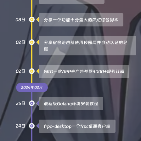
08日
分享一个功能十分强大的PVE综合脚本
02日
分享宿舍路由器使用校园网并自动认证的经
验
02日
GKD一款APP去广告神器3000+规则订阅
2024年02月
25日
最新版Golang环境安装教程
24日
frpc-desktop一个frpc桌面客户端