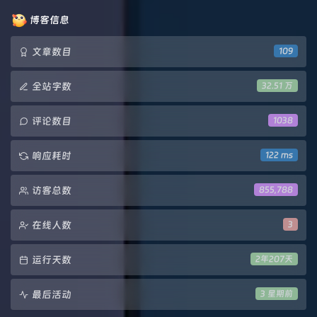
数：
博客信息
文章数目
109
全站字数
32.51 万
评论数目
1038
响应耗时
122 ms
访客总数
855,788
在线人数
3
运行天数
2年207天
最后活动
3 星期前