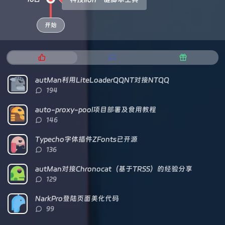
开始
热
最
随
门
新
机
文
评
文
autMan利用LiteLoaderQQNT对接NTQQ
章
论
章
评
194
论
数：
auto-proxy-pool项目部署及食用教程
评
146
论
数：
Typecho字体插件ZFonts已开源
评
136
论
数：
autMan对接Chronocat（基于TRSS）的经验分享
评
129
论
数：
NarkPro登陆页面美化代码
评
99
论