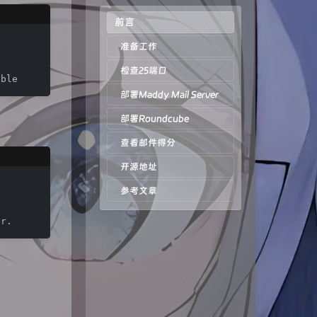
前言
准备工作
检查25端口
able
部署Maddy Mail Server
部署Roundcube
查看邮件得分
开源地址
参考文章
er.