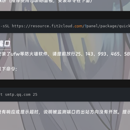
cker（推荐使用1panel面板，安装命令在下面）
 -sSL https://resource.fit2cloud.
com
/
1
panel/package/quic
端口
装了ufw等防火墙软件，请提前放行25、143、993、465、5
以下命令：
et smtp.qq.com 25
没有响应或提示超时，说明被监测端口的出站方向没有开放。提