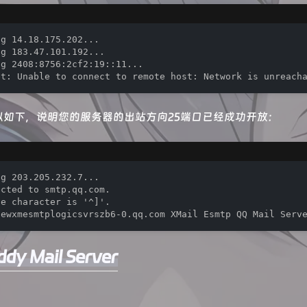
g 14.18.175.202...

g 183.47.101.192...

g 2408:8756:2cf2:19::11...

et: Unable to connect to remote host: Network is unreach
似如下，说明您的服务器的出站方向25端口已经成功开放：
g 203.205.232.7...

cted to smtp.qq.com.

e character is '^]'.

newxmesmtplogicsvrszb6-0.qq.com XMail Esmtp QQ Mail Serv
y Mail Server