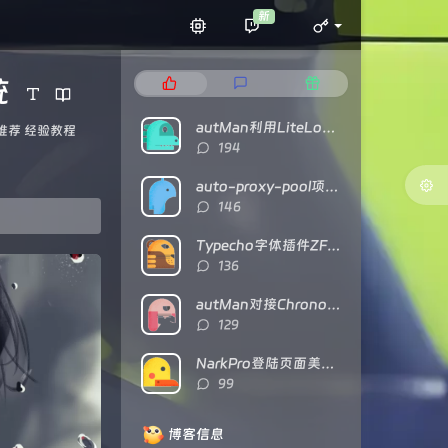
新
统
热
最
随
门
新
机
文
评
文
autMan利用LiteLoaderQQNT对接NTQQ
推荐
经验教程
章
论
章
评
194
论
数：
auto-proxy-pool项目部署及食用教程
评
146
论
数：
Typecho字体插件ZFonts已开源
评
136
论
数：
autMan对接Chronocat（基于TRSS）的经验分享
评
129
论
数：
NarkPro登陆页面美化代码
评
99
论
数：
博客信息