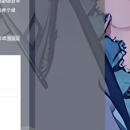
nel自带
的两个域
：
勾选
推送证