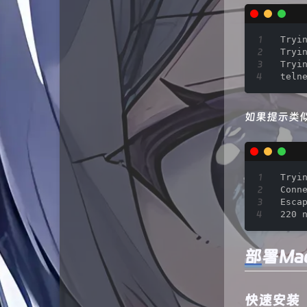
六月是只猫
Tryin
钧言极客
Tryin
Tryin
旺东自留地
teln
拾光博客
如果提示类
Forever
良生网
Tryin
浪海导航
Conne
Escap
伞菌の博客
220 
李的日志
部署Madd
云云星羽
快速安装