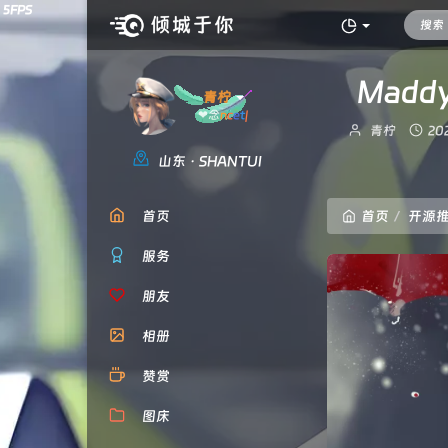
Mad
青柠
❤念念不忘，必有
回响！
博
发
青柠
20
主：
布
山东 · SHANTUI
时
间
首页
首页
开源
服务
朋友
相册
赞赏
图床