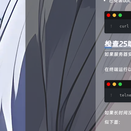
已安装do
状态
RuiBlog
服务
六月墨语
curl
友链
韩小韩博客
检查25
说说
RhoPaperの小站
如果服务器安
归档
峰峰的小窝
H涛の小窝
在终端运行
LINUX DO
qiaoqiao's blog
teln
WJQSERVER博客
如果长时间
懋和道人
似下面：
猫不吃鱼