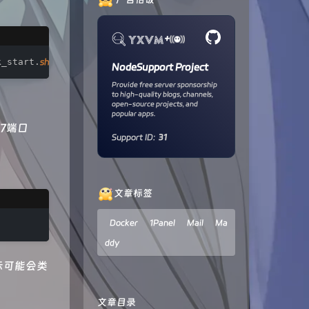
+
k_start.
sh
 -
o
 quick_start.
sh
 && bash quick_start.
sh
NodeSupport Project
Provide free server sponsorship
to high-quality blogs, channels,
open-source projects, and
popular apps.
87端口
Support ID:
31
文章标签
Docker
1Panel
Mail
Ma
ddy
示可能会类
文章目录