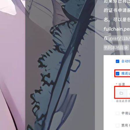
如果你已有泛
的证书申请
名。可以是
fullchain
在
/var/lib
书到本地目录