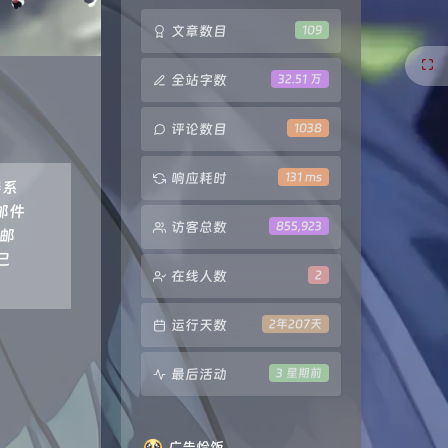
文章数目
109
全站字数
32.51 万
评论数目
1038
响应耗时
131 ms
器系
邮件
访客总数
855,923
子邮
己
在线人数
2
运行天数
2年207天
最后活动
3 星期前
广告恰饭