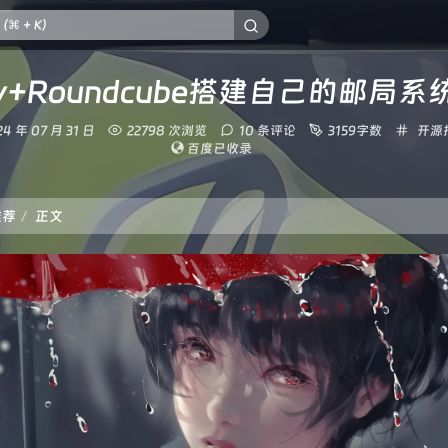
dy+Roundcube搭建自己的邮局系
分
24 年 07 月 31 日
22798 次浏览
10 条评论
3159字数
开源
类：
百度已收录
：
推荐
正文