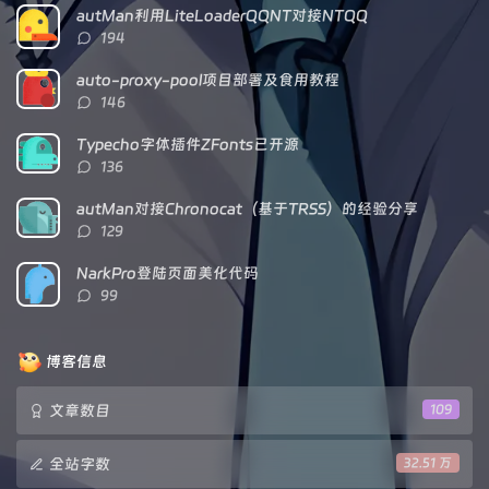
文
评
文
autMan利用LiteLoaderQQNT对接NTQQ
章
论
章
评
194
论
数：
auto-proxy-pool项目部署及食用教程
评
146
论
数：
Typecho字体插件ZFonts已开源
评
136
论
数：
autMan对接Chronocat（基于TRSS）的经验分享
评
129
论
数：
NarkPro登陆页面美化代码
评
99
论
数：
博客信息
文章数目
109
全站字数
32.51 万