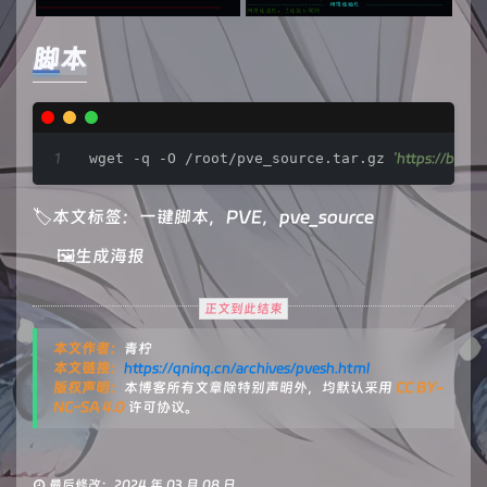
脚本
wget -q -O /root/pve_source.tar.gz 
'https://bbs.
🏷本文标签：
一键脚本
，️
PVE
，️
pve_source
🖼️生成海报
正文到此结束
本文作者：
青柠
本文链接：
https://qninq.cn/archives/pvesh.html
版权声明：
本博客所有文章除特别声明外，均默认采用
CC BY-
NC-SA 4.0
许可协议。
最后修改：2024 年 03 月 08 日