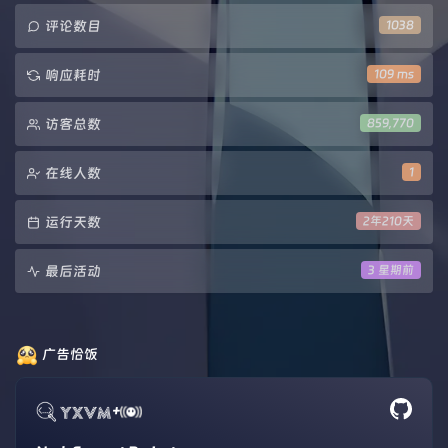
评论数目
1038
响应耗时
109 ms
访客总数
859,770
在线人数
1
运行天数
2年210天
最后活动
3 星期前
广告恰饭
+