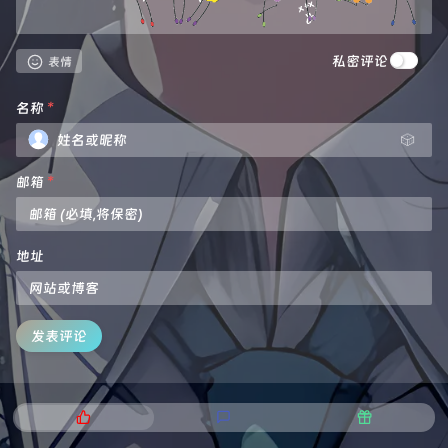
私密评论
表情
名称
*
🎲
邮箱
*
地址
发表评论
热
最
随
门
新
机