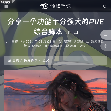
分享一个功能十分强大的PVE
综合脚本
博
发
青柠
2024 年 03 月 08 日
10741 次浏览
暂无评论
主：
布
分
482字数
实用脚本
百度已收录
时
类：
间：
首页
实用脚本
正文