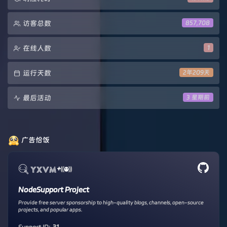
访客总数
857,708
在线人数
1
运行天数
2年209天
最后活动
3 星期前
广告恰饭
+
NodeSupport Project
Provide free server sponsorship to high-quality blogs, channels, open-source
projects, and popular apps.