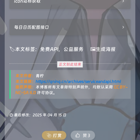
icon站标获取
每日日历配图接口
🏷本文标签：
免费API
，️
公益服务
🖼️生成海报
正文到此结束
本文作者：
青柠
本文链接：
https://qninq.cn/archives/serviceandapi.html
版权声明：
本博客所有文章除特别声明外，均默认采用
CC BY-
NC-SA 4.0
许可协议。
最后修改：2025 年 04 月 15 日
打赏
赞
3