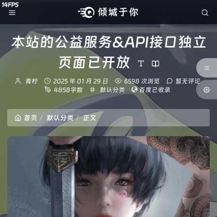
本站的公益服务&API接口独立
页面已开放
博
发
青柠
2025 年 01 月 29 日
6598 次浏览
暂无评论
主：
布
分
4858字数
默认分类
百度已收录
时
类：
间：
首页
默认分类
正文