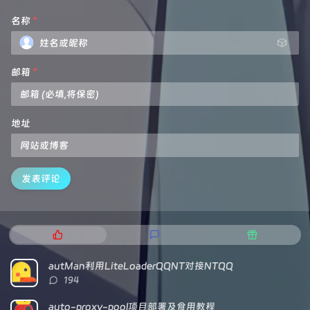
名称
*
🎲
邮箱
*
地址
发表评论
热
最
随
门
新
机
文
评
文
autMan利用LiteLoaderQQNT对接NTQQ
章
论
章
评
194
论
数：
auto-proxy-pool项目部署及食用教程