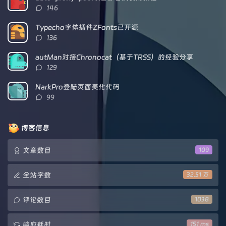
评
146
论
数：
Typecho字体插件ZFonts已开源
评
136
论
数：
autMan对接Chronocat（基于TRSS）的经验分享
评
129
论
数：
NarkPro登陆页面美化代码
评
99
论
数：
博客信息
文章数目
109
全站字数
32.51 万
评论数目
1038
响应耗时
151 ms