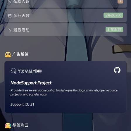
在线人数
1
运行天数
2年207天
最后活动
3 星期前
广告恰饭
+
NodeSupport Project
Provide free server sponsorship to high-quality blogs, channels, open-source
projects, and popular apps.
Support ID:
31
标签彩云