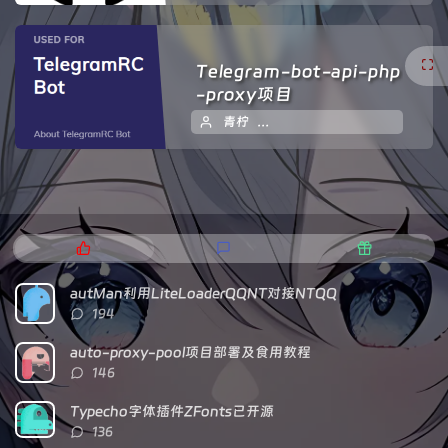
Telegram-bot-api-php
-proxy项目
青柠
2024 年 01 月 17 日
7
热
最
随
门
新
机
文
评
文
autMan利用LiteLoaderQQNT对接NTQQ
章
论
章
评
194
论
数：
auto-proxy-pool项目部署及食用教程
评
146
论
数：
Typecho字体插件ZFonts已开源
评
136
论