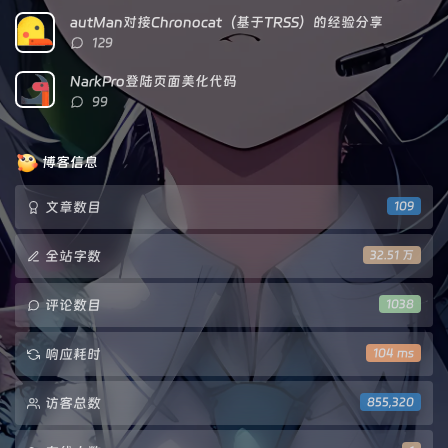
数：
autMan对接Chronocat（基于TRSS）的经验分享
评
129
论
数：
NarkPro登陆页面美化代码
评
99
论
数：
博客信息
文章数目
109
全站字数
32.51 万
评论数目
1038
响应耗时
104 ms
访客总数
855,320