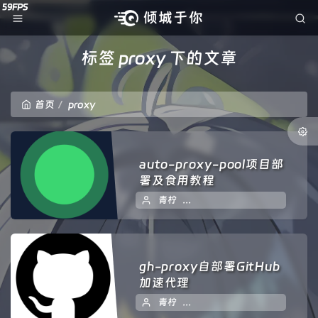
标签 proxy 下的文章
首页
proxy
auto-proxy-pool项目部
署及食用教程
青柠
2024 年 02 月 02 日
1
gh-proxy自部署GitHub
加速代理
青柠
2024 年 01 月 25 日
暂