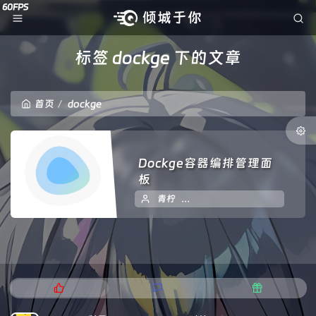
标签 dockge 下的文章
首页
dockge
Dockge容器编排管理面
板
青柠
2024 年 01 月 17 日
暂
热
最
随
门
新
机
文
评
文