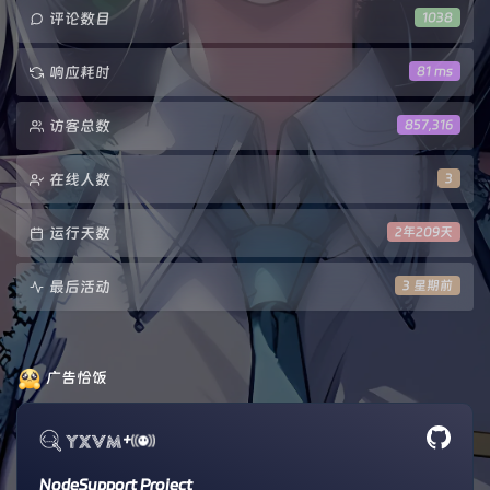
评论数目
1038
响应耗时
81 ms
访客总数
857,316
在线人数
3
运行天数
2年209天
最后活动
3 星期前
广告恰饭
+
NodeSupport Project