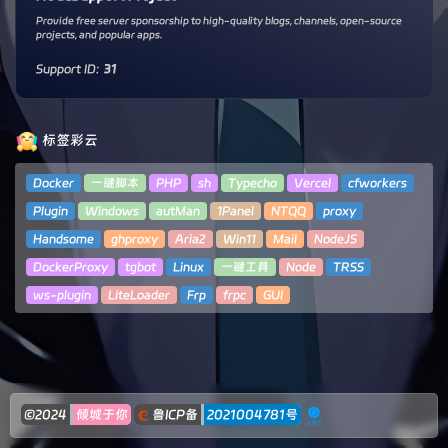
Provide free server sponsorship to high-quality blogs, channels, open-source
projects, and popular apps.
Support ID:
31
标签彩云
Docker
一键脚本
PHP
sh
Typecho
Vercel
cfworkers
Plugin
Windows
autMan
1Panel
NTQQ
proxy
Handsome
ghproxy
Aria2
Win11
Mail
NodeJS
DockerProxy
tgbot
Linux
一键工具
Node
TRSS
ws-plugin
LiteLoader
Frp
frpc
GUI
©2024
倾城于你
鲁ICP备
2021004781号