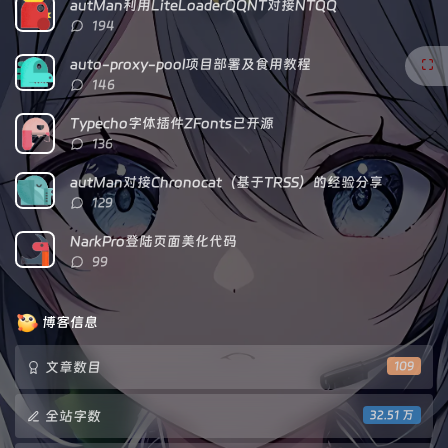
autMan利用LiteLoaderQQNT对接NTQQ
章
论
章
评
194
论
数：
auto-proxy-pool项目部署及食用教程
评
146
论
数：
Typecho字体插件ZFonts已开源
评
136
论
数：
autMan对接Chronocat（基于TRSS）的经验分享
评
129
论
数：
NarkPro登陆页面美化代码
评
99
论
数：
博客信息
文章数目
109
全站字数
32.51 万