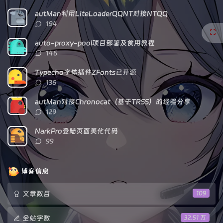
门
新
机
文
评
文
autMan利用LiteLoaderQQNT对接NTQQ
章
论
章
评
194
论
数：
auto-proxy-pool项目部署及食用教程
评
146
论
数：
Typecho字体插件ZFonts已开源
评
136
论
数：
autMan对接Chronocat（基于TRSS）的经验分享
评
129
论
数：
NarkPro登陆页面美化代码
评
99
论
数：
博客信息
文章数目
109
全站字数
32.51 万