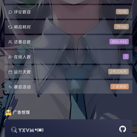
评论数目
1038
响应耗时
79 ms
访客总数
854,446
在线人数
1
运行天数
2年206天
最后活动
3 星期前
广告恰饭
+