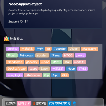
NodeSupport Project
Provide free server sponsorship to high-quality blogs, channels, open-source
projects, and popular apps.
Support ID:
31
标签彩云
Docker
一键脚本
PHP
sh
Typecho
Vercel
cfworkers
Plugin
Windows
autMan
1Panel
NTQQ
proxy
Handsome
ghproxy
Aria2
Win11
Mail
NodeJS
DockerProxy
tgbot
Linux
一键工具
Node
TRSS
ws-plugin
LiteLoader
Frp
frpc
GUI
©2024
倾城于你
鲁ICP备
2021004781号