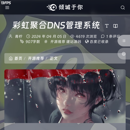
彩虹聚合DNS管理系统
博
发
青柠
2024 年 04 月 05 日
4619 次浏览
1 条评论
主：
布
分
907字数
开源推荐
建站源码
百度已收录
时
类：
间：
首页
开源推荐
正文