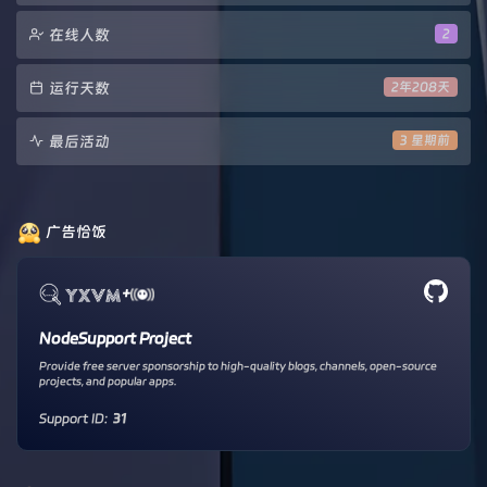
在线人数
2
运行天数
2年208天
最后活动
3 星期前
广告恰饭
+
NodeSupport Project
Provide free server sponsorship to high-quality blogs, channels, open-source
projects, and popular apps.
Support ID:
31