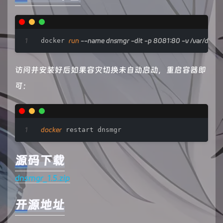
docker 
run
 --name dnsmgr -dit -p 8081:80 -v /var/dn
访问并安装好后如果容灾切换未自动启动，重启容器即
可：
docker
 restart dnsmgr
源码下载
dnsmgr_1.5.zip
开源地址