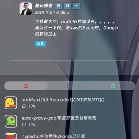
趣记博客
2024 年 04 月 06 日
全球最大的，route53居然没有。。。。。
国际化一下呗，吧aws的Azure的，Google
的都给加上
回复
热
最
随
门
新
机
文
评
文
autMan利用LiteLoaderQQNT对接NTQQ
章
论
章
评
194
论
数：
auto-proxy-pool项目部署及食用教程
评
146
论
数：
Typecho字体插件ZFonts已开源