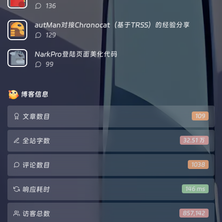
评
136
论
数：
autMan对接Chronocat（基于TRSS）的经验分享
评
129
论
数：
NarkPro登陆页面美化代码
评
99
论
数：
博客信息
文章数目
109
全站字数
32.51 万
评论数目
1038
响应耗时
146 ms
访客总数
857,142