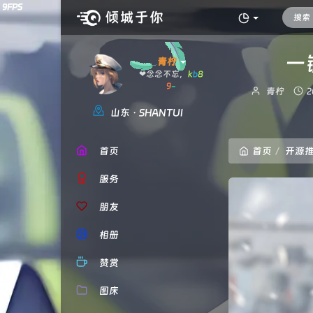
一
青柠
❤念念不忘，必有
x
X
"
博
青柠
2
主：
山东 · SHANTUI
首页
首页
开源
服务
朋友
相册
赞赏
图床