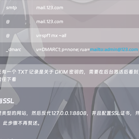
smtp
mail.123.com
@
mail.123.com
@
v=spf1 mx ~all
_dmarc
v=DMARC1; p=none; rua=
mailto:admin@123.com
有一个 TXT 记录是关于 DKIM 密钥的，需要在后台激活后看
续往下看
SSL
类型的网站，然后反代127.0.0.1:8808，并且配置SSL证书，
问。此步骤不再赘述。