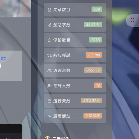
文章数目
109
全站字数
32.51 万
评论数目
1038
响应耗时
125 ms
dc
署
访客总数
855,155
在线人数
12
运行天数
2年207天
最后活动
3 星期前
广告恰饭