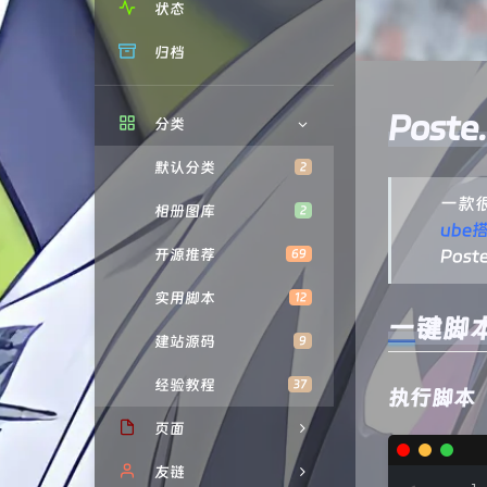
状态
归档
Poste.
分类
默认分类
2
一款
相册图库
2
ub
开源推荐
Post
69
实用脚本
12
一键脚
建站源码
9
经验教程
37
执行脚本
页面
赞赏
友链