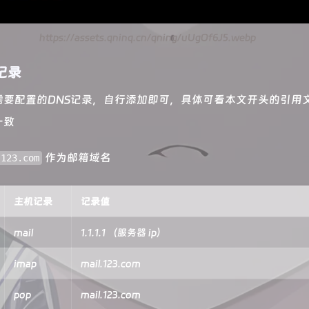
https://assets.qninq.cn/qning/uUgOf6J5.webp
记录
需要配置的DNS记录，自行添加即可，具体可看本文开头的引用
一致
作为邮箱域名
.123.com
主机记录
记录值
mail
1.1.1.1 （服务器 ip）
imap
mail.123.com
pop
mail.123.com