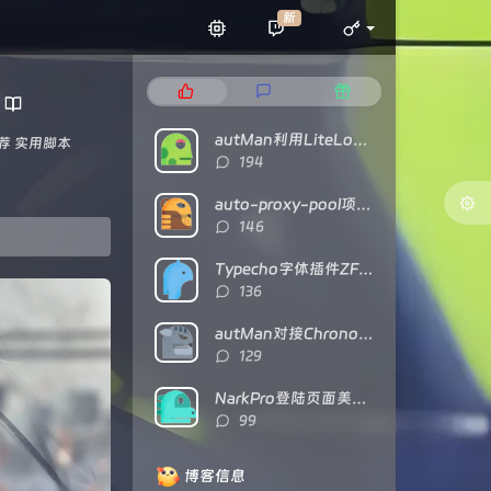
新
热
最
随
门
新
机
文
评
文
autMan利用LiteLoaderQQNT对接NTQQ
荐
实用脚本
章
论
章
评
194
论
数：
auto-proxy-pool项目部署及食用教程
评
146
论
数：
Typecho字体插件ZFonts已开源
评
136
论
数：
autMan对接Chronocat（基于TRSS）的经验分享
评
129
论
数：
NarkPro登陆页面美化代码
评
99
论
数：
博客信息