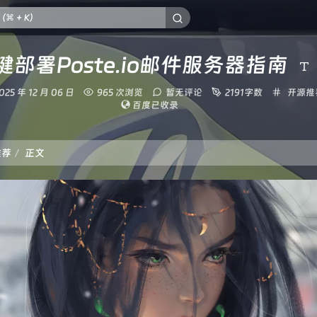
键部署Poste.io邮件服务器指南
发
分
025 年 12 月 06 日
965 次浏览
暂无评论
2191字数
开源推
布
类：
百度已收录
时
间：
推荐
正文