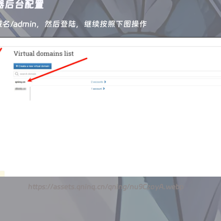
器后台配置
名/admin，然后登陆，继续按照下图操作
https://assets.qninq.cn/qning/nu9CzoyA.webp