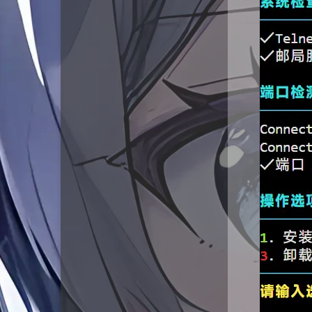
六月是只猫
钧言极客
旺东自留地
拾光博客
Forever
良生网
浪海导航
伞菌の博客
李的日志
云云星羽