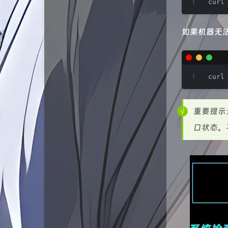
curl
状态
RuiBlog
如果机器无法
服务
六月墨语
友链
韩小韩博客
说说
RhoPaperの小站
curl
归档
峰峰的小窝
重要提示
H涛の小窝
口状态。
LINUX DO
qiaoqiao's blog
WJQSERVER博客
懋和道人
猫不吃鱼