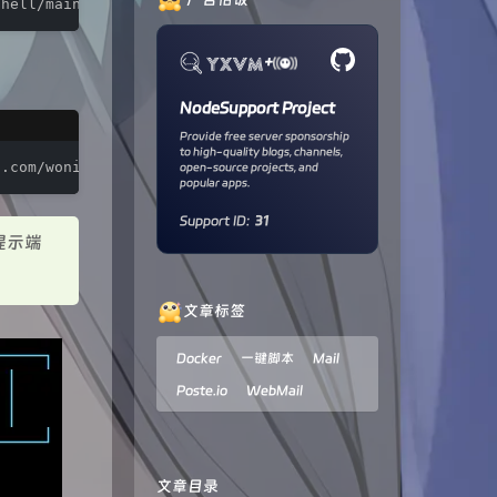
shell/main/poste_io.sh && 
chmod
 +x poste_io.sh && ./post
+
NodeSupport Project
Provide free server sponsorship
to high-quality blogs, channels,
t.com/woniu336/open_shell/main/poste_io.sh && 
chmod
 +x p
open-source projects, and
popular apps.
Support ID:
31
提示端
文章标签
Docker
一键脚本
Mail
Poste.io
WebMail
文章目录