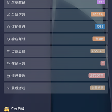
文章数目
109
全站字数
32.51 万
评论数目
1038
响应耗时
116 ms
访客总数
855,901
在线人数
1
运行天数
2年207天
最后活动
3 星期前
广告恰饭