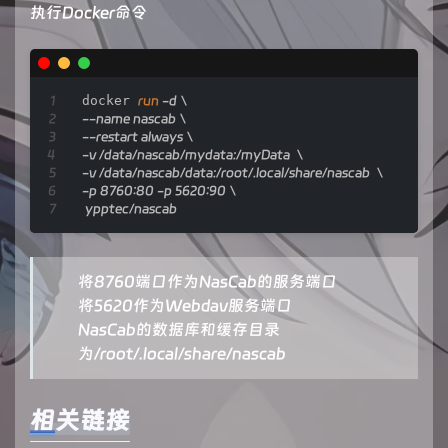
执行Docker命令
docker 
run
 -d \

--name nascab \

--restart always \

-v /data/nascab/mydata:/myData  \

-v /data/nascab/data:/root/.local/share/nascab  \

-p 8760:80 -p 5620:90 \

 ypptec/nascab
将8760端口作为NasCab的服务端口
将5620作为Webdav服务端口
NasCab的数据库和缓存目录
为/root/.local/share/nascab
相关链接