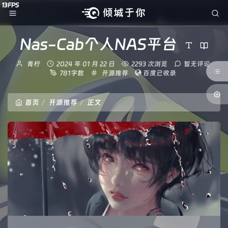
Nas-Cab个人NAS平台
博
发
青柠
2024 年 01 月 22 日
2293 次浏览
暂无评论
主：
布
分
781字数
开源推荐
百度已收录
时
类：
间：
首页
开源推荐
正文