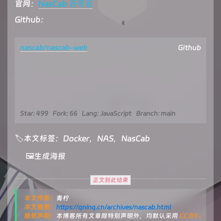
官网：
NasCab 云可云
Github：
nascab/nascab-web
Github
Star: 499
Fork: 66
Lang: JavaScript
Branch: main
🏷本文标签：
Docker
，️
NAS
，️
NasCab
🖼️生成海报
正文到此结束
本文作者：
青柠
本文链接：
https://qninq.cn/archives/nascab.html
版权声明：
本博客所有文章除特别声明外，均默认采用
CC BY-