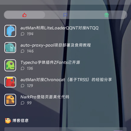
热
最
随
门
新
机
文
评
文
autMan利用LiteLoaderQQNT对接NTQQ
章
论
章
评
194
论
数：
auto-proxy-pool项目部署及食用教程
评
146
论
数：
Typecho字体插件ZFonts已开源
评
136
论
数：
autMan对接Chronocat（基于TRSS）的经验分享
评
129
论
数：
NarkPro登陆页面美化代码
评
99
论
数：
博客信息