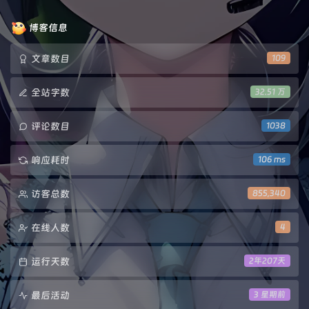
数：
博客信息
文章数目
109
全站字数
32.51 万
评论数目
1038
响应耗时
106 ms
访客总数
855,340
在线人数
4
运行天数
2年207天
最后活动
3 星期前