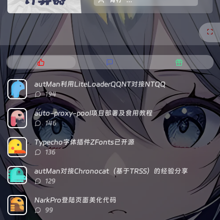
热
最
随
门
新
机
文
评
文
autMan利用LiteLoaderQQNT对接NTQQ
章
论
章
评
194
论
数：
auto-proxy-pool项目部署及食用教程
评
146
论
数：
Typecho字体插件ZFonts已开源
评
136
论
数：
autMan对接Chronocat（基于TRSS）的经验分享
评
129
论
数：
NarkPro登陆页面美化代码
评
99
论