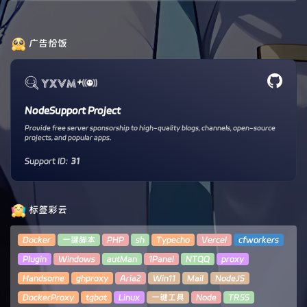
广告恰饭
+
NodeSupport Project
Provide free server sponsorship to high-quality blogs, channels, open-source
projects, and popular apps.
Support ID:
31
标签彩云
Docker
一键脚本
PHP
sh
Typecho
Vercel
cfworkers
Plugin
Windows
autMan
1Panel
NTQQ
proxy
Handsome
ghproxy
Aria2
Win11
Mail
NodeJS
DockerProxy
tgbot
Linux
一键工具
Node
TRSS