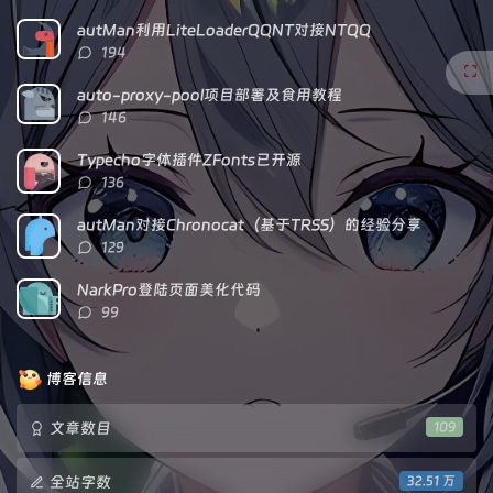
门
新
机
文
评
文
autMan利用LiteLoaderQQNT对接NTQQ
章
论
章
评
194
论
数：
auto-proxy-pool项目部署及食用教程
评
146
论
数：
Typecho字体插件ZFonts已开源
评
136
论
数：
autMan对接Chronocat（基于TRSS）的经验分享
评
129
论
数：
NarkPro登陆页面美化代码
评
99
论
数：
博客信息
文章数目
109
全站字数
32.51 万