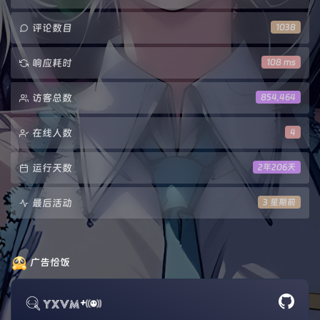
评论数目
1038
响应耗时
108 ms
访客总数
854,464
在线人数
4
运行天数
2年206天
最后活动
3 星期前
广告恰饭
+