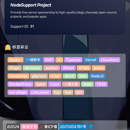
NodeSupport Project
Provide free server sponsorship to high-quality blogs, channels, open-source
projects, and popular apps.
Support ID:
31
标签彩云
Docker
一键脚本
PHP
sh
Typecho
Vercel
cfworkers
Plugin
Windows
autMan
1Panel
NTQQ
proxy
Handsome
ghproxy
Aria2
Win11
Mail
NodeJS
DockerProxy
tgbot
Linux
一键工具
Node
TRSS
ws-plugin
LiteLoader
Frp
frpc
GUI
©2024
倾城于你
鲁ICP备
2021004781号