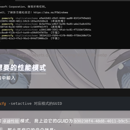
https://assets.qninq.cn/qning/ikC5pY8b.webp
想要的性能模式
端中输入
cfg
 -setactive 对应模式的GUID
启
​模式，我上边它的GUID为
卓越性能
b30238f4-48d8-4011-b9c5-