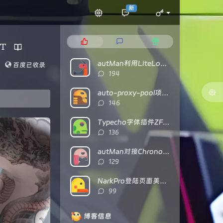
新
热
最
随
门
新
机
文
评
文
autMan利用LiteLoaderQQNT对接NTQQ
百度已收录
章
论
章
评
194
论
数：
auto-proxy-pool项目部署及食用教程
评
146
论
数：
Typecho字体插件ZFonts已开源
评
136
论
数：
autMan对接Chronocat（基于TRSS）的经验分享
评
129
论
数：
NarkPro登陆页面美化代码
评
99
论
数：
博客信息