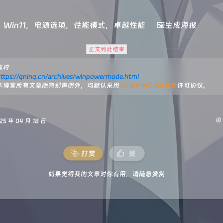
：
Win11
，️
电源选项
，️
性能模式
，️
卓越性能
🖼️生成海报
正文到此结束
青柠
ttps://qninq.cn/archives/winpowermode.html
本博客所有文章除特别声明外，均默认采用
CC BY-NC-SA 4.0
许可协议。
©
 年 04 月 18 日
打赏
赞
如果觉得我的文章对你有用，请随意赞赏