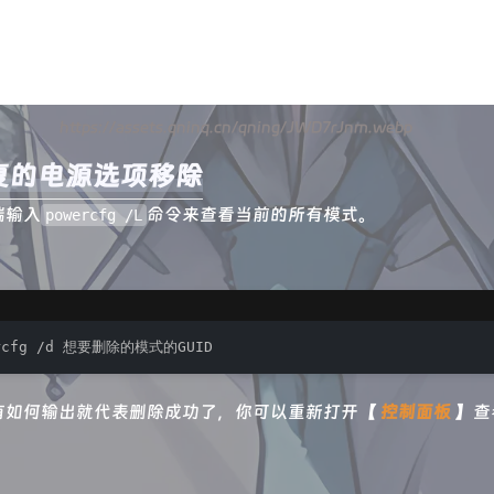
https://assets.qninq.cn/qning/JWD7rJnm.webp
复的电源选项移除
端输入
​命令来查看当前的所有模式。
powercfg /L
rcfg /d 想要删除的模式的GUID
有如何输出就代表删除成功了，你可以重新打开【
控制面板
】查