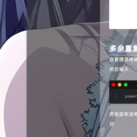
多余重
在管理员终
然后输入
powe
然后回车没
功