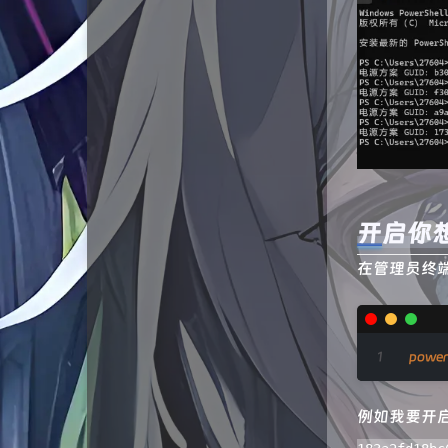
状态
RuiBlog
服务
六月墨语
友链
韩小韩博客
说说
RhoPaperの小站
归档
峰峰的小窝
开启你
H涛の小窝
在管理员终
LINUX DO
qiaoqiao's blog
WJQSERVER博客
power
懋和道人
例如我要开
猫不吃鱼