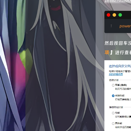
183a2fd18bc
六月是只猫
钧言极客
power
旺东自留地
拾光博客
然后按回车
项
】进行查
Forever
良生网
浪海导航
伞菌の博客
李的日志
云云星羽