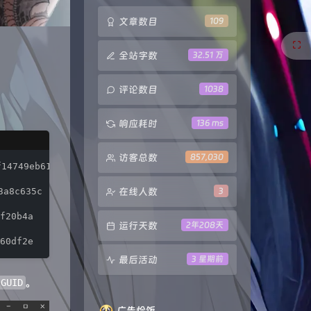
文章数目
109
全站字数
32.51 万
评论数目
1038
响应耗时
136 ms
访客总数
857,030
4749eb61

a8c635c

在线人数
3
20b4a

运行天数
2年208天
60df2e
最后活动
3 星期前
​。
GUID
广告恰饭