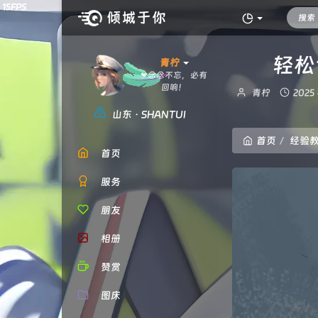
轻松
青柠
❤
\
&
F
6
2
博
发
青柠
2025
主：
布
山东 · SHANTUI
时
间：
首页
经验
首页
服务
朋友
相册
赞赏
图床