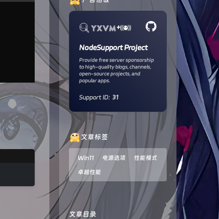
+
NodeSupport Project
Provide free server sponsorship
to high-quality blogs, channels,
open-source projects, and
popular apps.
Support ID:
31
文章标签
Win11
电源选项
性能模式
卓越性能
文章目录