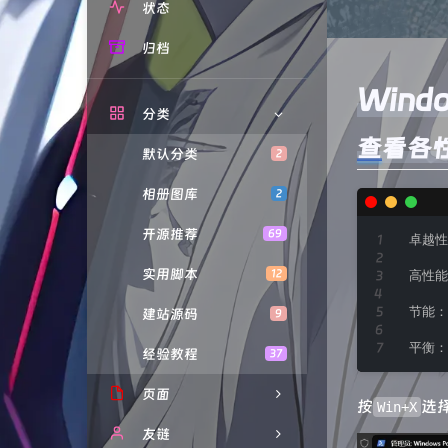
状态
归档
Win
分类
查看各性
默认分类
2
相册图库
2
开源推荐
69
卓越性能
实用脚本
12
高性能：
节能：p
建站源码
9
平衡：p
经验教程
37
页面
按
​选
Win+X
赞赏
友链