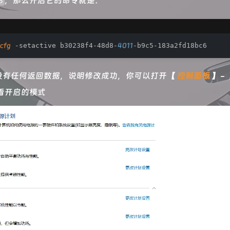
​，那么开启它的命令就是：
6
cfg
 -setactive b30238f4-48d8-
4011
-b9c5-183a2fd18bc6
没有任何返回数据，说明修改成功，你可以打开【
控制面板
】-
看开启的模式