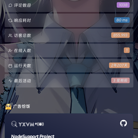
评论数目
1038
响应耗时
80 ms
访客总数
855,993
在线人数
1
运行天数
2年207天
最后活动
3 星期前
广告恰饭
+
NodeSupport Project