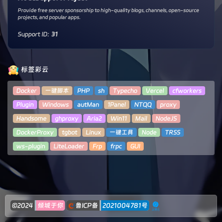
Provide free server sponsorship to high-quality blogs, channels, open-source
projects, and popular apps.
Support ID:
31
标签彩云
Docker
一键脚本
PHP
sh
Typecho
Vercel
cfworkers
Plugin
Windows
autMan
1Panel
NTQQ
proxy
Handsome
ghproxy
Aria2
Win11
Mail
NodeJS
DockerProxy
tgbot
Linux
一键工具
Node
TRSS
ws-plugin
LiteLoader
Frp
frpc
GUI
©2024
倾城于你
鲁ICP备
2021004781号