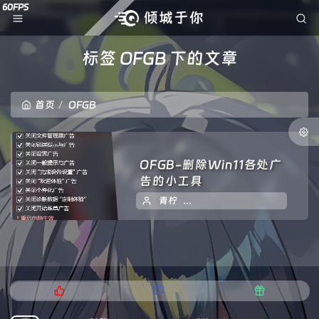
标签 OFGB 下的文章
首页
OFGB
OFGB-删除Win11各处广
告的小工具
青柠
2024 年 05 月 15 日
2
热
最
随
门
新
机
文
评
文