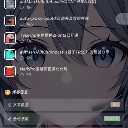
autMan利用LiteLoaderQQNT对接NTQQ
章
论
章
评
194
论
数：
auto-proxy-pool项目部署及食用教程
评
146
论
数：
Typecho字体插件ZFonts已开源
评
136
论
数：
autMan对接Chronocat（基于TRSS）的经验分享
评
129
论
数：
NarkPro登陆页面美化代码
评
99
论
数：
博客信息
文章数目
109
全站字数
32.51 万