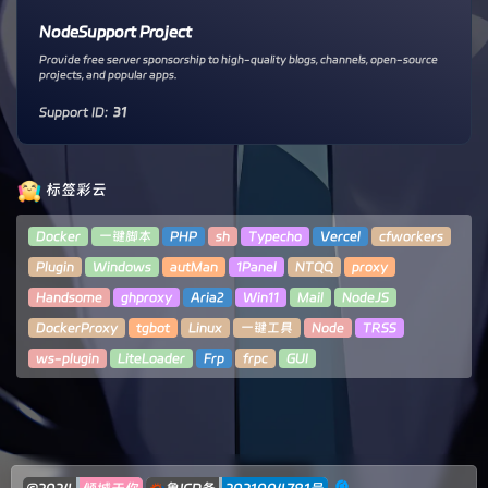
NodeSupport Project
Provide free server sponsorship to high-quality blogs, channels, open-source
projects, and popular apps.
Support ID:
31
标签彩云
Docker
一键脚本
PHP
sh
Typecho
Vercel
cfworkers
Plugin
Windows
autMan
1Panel
NTQQ
proxy
Handsome
ghproxy
Aria2
Win11
Mail
NodeJS
DockerProxy
tgbot
Linux
一键工具
Node
TRSS
ws-plugin
LiteLoader
Frp
frpc
GUI