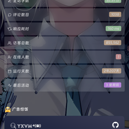
全站字数
32.51 万
评论数目
1038
响应耗时
160 ms
访客总数
855,562
在线人数
1
运行天数
2年207天
最后活动
3 星期前
广告恰饭
+