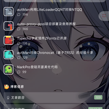
门
新
机
文
评
文
autMan利用LiteLoaderQQNT对接NTQQ
章
论
章
评
194
论
数：
auto-proxy-pool项目部署及食用教程
评
146
论
数：
Typecho字体插件ZFonts已开源
评
136
论
数：
autMan对接Chronocat（基于TRSS）的经验分享
评
129
论
数：
NarkPro登陆页面美化代码
评
99
论
数：
博客信息
文章数目
109