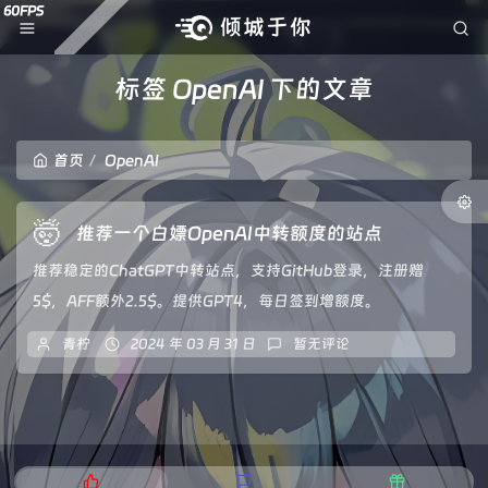
标签 OpenAI 下的文章
首页
OpenAI
🤯
推荐一个白嫖OpenAI中转额度的站点
推荐稳定的ChatGPT中转站点，支持GitHub登录，注册赠
5$，AFF额外2.5$。提供GPT4，每日签到增额度。
青柠
2024 年 03 月 31 日
暂无评论
热
最
随