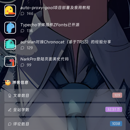
论
数：
auto-proxy-pool项目部署及食用教程
评
146
论
数：
Typecho字体插件ZFonts已开源
评
136
论
数：
autMan对接Chronocat（基于TRSS）的经验分享
评
129
论
数：
NarkPro登陆页面美化代码
评
99
论
数：
博客信息
文章数目
109
全站字数
32.51 万
评论数目
1038