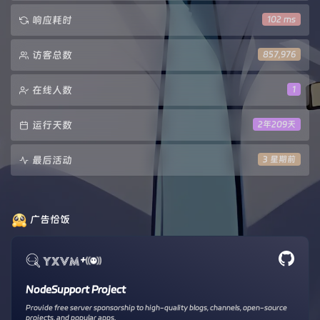
响应耗时
102 ms
访客总数
857,976
在线人数
1
运行天数
2年209天
最后活动
3 星期前
广告恰饭
+
NodeSupport Project
Provide free server sponsorship to high-quality blogs, channels, open-source
projects, and popular apps.