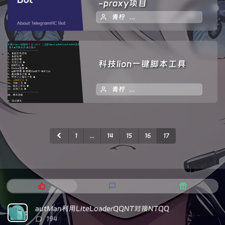
-proxy项目
青柠
2024 年 01 月 17 日
7
科技lion一键脚本工具
青柠
2024 年 01 月 16 日
暂
1
...
14
15
16
17
热
最
随
门
新
机
文
评
文
autMan利用LiteLoaderQQNT对接NTQQ
章
论
章
评
194