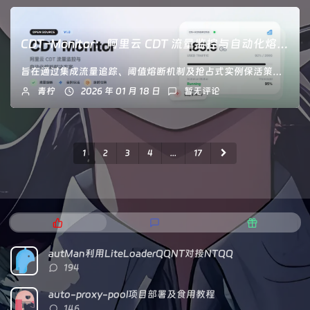
CDT-Monitor：阿里云 CDT 流量监控与自动化熔断工具
旨在通过集成流量追踪、阈值熔断机制及抢占式实例保活策略，优化云端资源成本管理。
青柠
2026 年 01 月 18 日
暂无评论
1
2
3
4
...
17
热
最
随
门
新
机
文
评
文
autMan利用LiteLoaderQQNT对接NTQQ
章
论
章
评
194
论
数：
auto-proxy-pool项目部署及食用教程
评
146