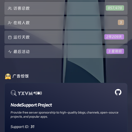
访客总数
857,478
在线人数
3
运行天数
2年209天
最后活动
3 星期前
广告恰饭
+
NodeSupport Project
Provide free server sponsorship to high-quality blogs, channels, open-source
projects, and popular apps.
Support ID:
31