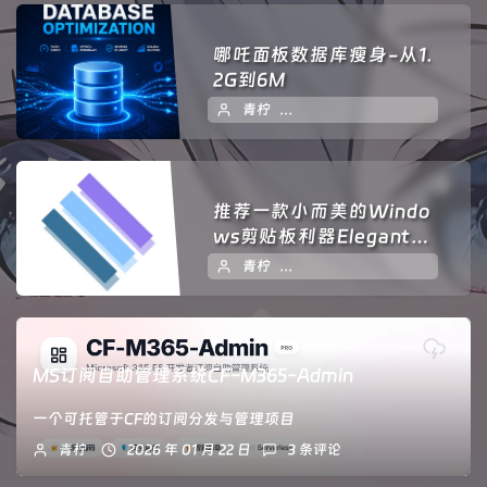
哪吒面板数据库瘦身-从1.
2G到6M
青柠
2026 年 06 月 14 日
1
推荐一款小而美的Windo
ws剪贴板利器ElegantCli
pboard
青柠
2026 年 02 月 27 日
1
MS订阅自助管理系统CF-M365-Admin
一个可托管于CF的订阅分发与管理项目
青柠
2026 年 01 月 22 日
3 条评论