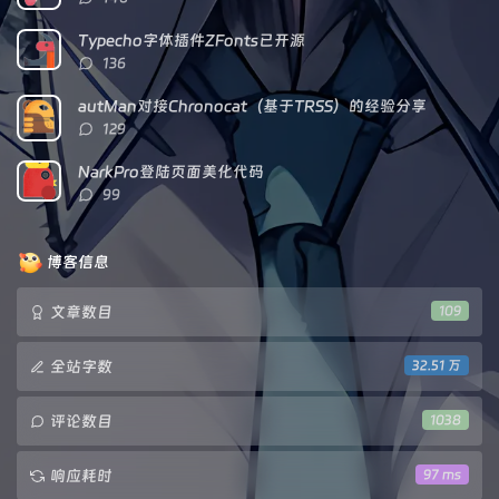
论
数：
Typecho字体插件ZFonts已开源
评
136
论
数：
autMan对接Chronocat（基于TRSS）的经验分享
评
129
论
数：
NarkPro登陆页面美化代码
评
99
论
数：
博客信息
文章数目
109
全站字数
32.51 万
评论数目
1038
响应耗时
97 ms