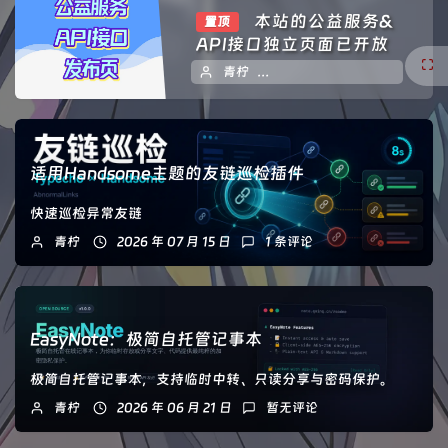
本站的公益服务&
置顶
API接口独立页面已开放
青柠
2025 年 01 月 29 日
暂
适用Handsome主题的友链巡检插件
快速巡检异常友链
青柠
2026 年 07 月 15 日
1 条评论
EasyNote：极简自托管记事本
极简自托管记事本，支持临时中转、只读分享与密码保护。
青柠
2026 年 06 月 21 日
暂无评论