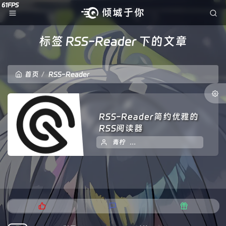
标签 RSS-Reader 下的文章
首页
RSS-Reader
RSS-Reader简约优雅的
RSS阅读器
青柠
2024 年 06 月 05 日
热
最
随
门
新
机
文
评
文