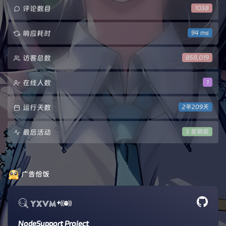
评论数目
1038
响应耗时
94 ms
访客总数
858,019
在线人数
1
运行天数
2年209天
最后活动
3 星期前
广告恰饭
+
NodeSupport Project