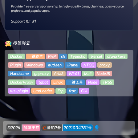
Provide free server sponsorship to high-quality blogs, channels, open-source
projects, and popular apps.
Support ID:
31
标签彩云
Docker
一键脚本
PHP
sh
Typecho
Vercel
cfworkers
Plugin
Windows
autMan
1Panel
NTQQ
proxy
Handsome
ghproxy
Aria2
Win11
Mail
NodeJS
DockerProxy
tgbot
Linux
一键工具
Node
TRSS
ws-plugin
LiteLoader
Frp
frpc
GUI
©2024
倾城于你
鲁ICP备
2021004781号