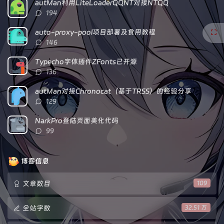
autMan利用LiteLoaderQQNT对接NTQQ
章
论
章
评
194
论
数：
auto-proxy-pool项目部署及食用教程
评
146
论
数：
Typecho字体插件ZFonts已开源
评
136
论
数：
autMan对接Chronocat（基于TRSS）的经验分享
评
129
论
数：
NarkPro登陆页面美化代码
评
99
论
数：
博客信息
文章数目
109
全站字数
32.51 万